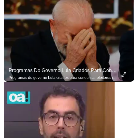
Programas Do Governo Lula Criados Para Conquistar Eleitores Já Não Têm Mais O Mesmo Efeito
Programas do governo Lula criados para conquistar eleitores já não têm o mesmo efeito de campanhas anteriores. #OAntagonista Se você busca informação com credibilidade, inscreva-se agora e ative o