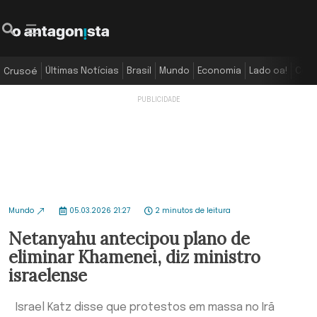
Últimas Notícias
Brasil
Mundo
Economia
Lado oa!
Colu
Crusoé
Mundo
05.03.2026 21:27
2 minutos de leitura
Netanyahu antecipou plano de
eliminar Khamenei, diz ministro
israelense
Israel Katz disse que protestos em massa no Irã