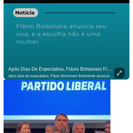
Após Dias De Expectativa, Flávio Bolsonaro Finalmente Anunciou Seu Vice. #OAntagonista
Após dias de expectativa, Flávio Bolsonaro finalmente anunciou seu vice. #OAntagonista Se você busca informação com credibilidade, inscreva-se agora e ative o