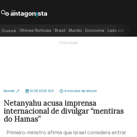
Últimas Notícias
Brasil
Mundo
Economia
Lado oa!
Colu
Crusoé
Mundo
10.08.2025 16:11
4 minutos de leitura
Netanyahu acusa imprensa
internacional de divulgar “mentiras
do Hamas”
Primeiro-ministro afirma que Israel considera entrar