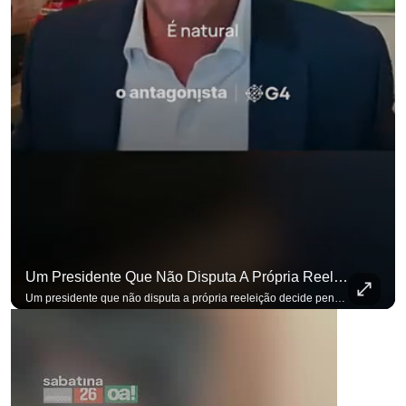
Um Presidente Que Não Disputa A Própria Reeleição Decide Pensando Em Quem Vem Depois.
para não perder nenhuma at
Um presidente que não disputa a própria reeleição decide pensando em quem vem depois. Foi assim que Flávio Bolsonaro defendeu a PEC do fim da reeleição, primeira das medidas que citou para o ambiente de negócios. Se você busca informação com credibilidade, inscreva-se agora e ative o