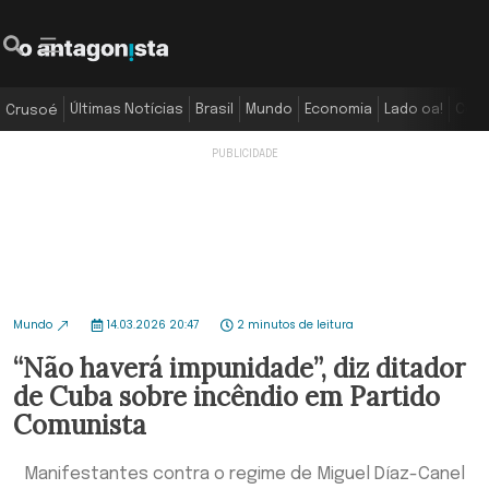
Últimas Notícias
Brasil
Mundo
Economia
Lado oa!
Colu
Crusoé
Mundo
14.03.2026 20:47
2 minutos de leitura
“Não haverá impunidade”, diz ditador
de Cuba sobre incêndio em Partido
Comunista
Manifestantes contra o regime de Miguel Díaz-Canel