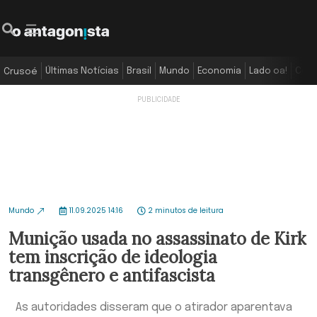
Últimas Notícias
Brasil
Mundo
Economia
Lado oa!
Colu
Crusoé
Mundo
11.09.2025 14:16
2 minutos de leitura
Munição usada no assassinato de Kirk
tem inscrição de ideologia
transgênero e antifascista
As autoridades disseram que o atirador aparentava