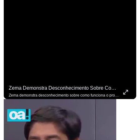
Zema Demonstra Desconhecimento Sobre Como Funciona O Processo De Mudança Das Leis. #OAntagonista
Zema demonstra desconhecimento sobre como funciona o processo de mudança das leis. #OAntagonista Se você busca informação com credibilidade, inscreva-se agora e ative o