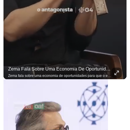
Zema Fala Sobre Uma Economia De Oportunidades Para O Empresário
Zema fala sobre uma economia de oportunidades para que o empresário brasileiro não precise sair do país para manter o crescimento do seu negócio. A primeira Sabatina Presidencial em que as perguntas não vieram de assessores, partidos ou jornalistas. Vieram de uma pesquisa com empresários brasileiros. Imposto, juro, custo de contratar. Cada candidato frente a frente com quem move a economia do país. Se você busca informação com credibilidade, inscreva-se agora e ative o