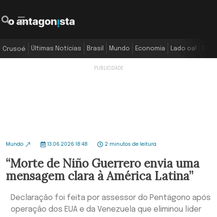
Últimas Notícias
Brasil
Mundo
Economia
Lado oa!
Colu
Crusoé
Mundo
13.06.2026 18:48
2 minutos de leitura
“Morte de Niño Guerrero envia uma
mensagem clara à América Latina”
Declaração foi feita por assessor do Pentágono após
operação dos EUA e da Venezuela que eliminou líder