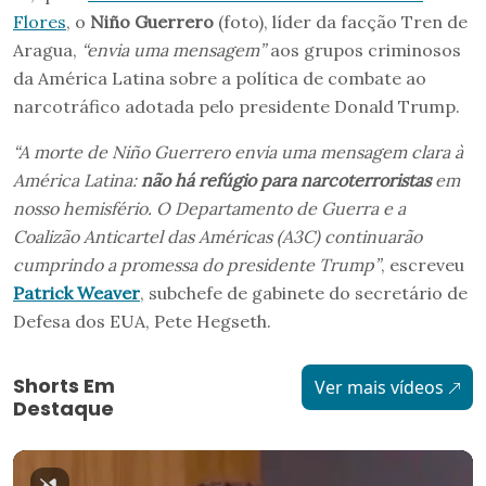
Flores
, o
Niño Guerrero
(foto), líder da facção Tren de
Aragua,
“envia uma mensagem”
aos grupos criminosos
da América Latina sobre a política de combate ao
narcotráfico adotada pelo presidente Donald Trump.
“A morte de Niño Guerrero envia uma mensagem clara à
América Latina:
não há refúgio para narcoterroristas
em
nosso hemisfério. O Departamento de Guerra e a
Coalizão Anticartel das Américas (A3C) continuarão
cumprindo a promessa do presidente Trump”
, escreveu
Patrick Weaver
, subchefe de gabinete do secretário de
Defesa dos EUA, Pete Hegseth.
Shorts Em
Ver mais vídeos
Destaque