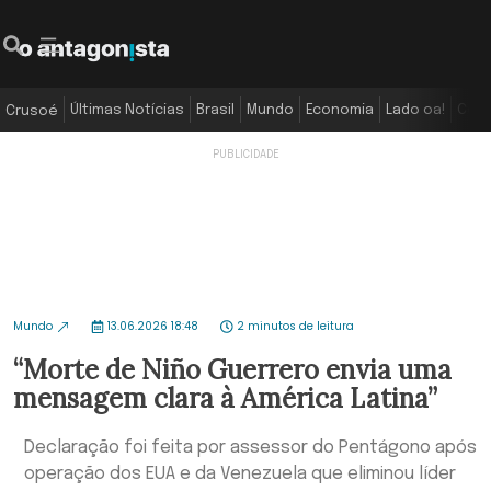
Últimas Notícias
Brasil
Mundo
Economia
Lado oa!
Colu
Crusoé
Mundo
13.06.2026 18:48
2 minutos de leitura
“Morte de Niño Guerrero envia uma
mensagem clara à América Latina”
Declaração foi feita por assessor do Pentágono após
operação dos EUA e da Venezuela que eliminou líder