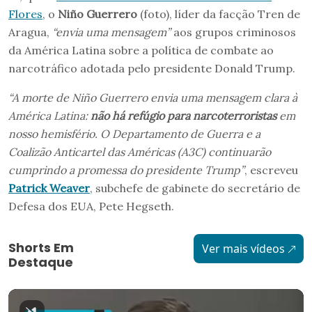
Flores
, o
Niño Guerrero
(foto), líder da facção Tren de
Aragua,
“envia uma mensagem”
aos grupos criminosos
da América Latina sobre a política de combate ao
narcotráfico adotada pelo presidente Donald Trump.
“A morte de Niño Guerrero envia uma mensagem clara à
América Latina:
não há refúgio para narcoterroristas
em
nosso hemisfério. O Departamento de Guerra e a
Coalizão Anticartel das Américas (A3C) continuarão
cumprindo a promessa do presidente Trump”
, escreveu
Patrick Weaver
, subchefe de gabinete do secretário de
Defesa dos EUA, Pete Hegseth.
Shorts Em
Ver mais vídeos
Destaque