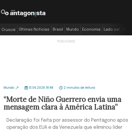
Últimas Notícias
Brasil
Mundo
Economia
Lado oa!
Colu
Crusoé
Mundo
13.06.2026 18:48
2 minutos de leitura
“Morte de Niño Guerrero envia uma
mensagem clara à América Latina”
Declaração foi feita por assessor do Pentágono após
operação dos EUA e da Venezuela que eliminou líder