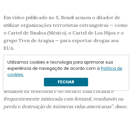
Em vídeo publicado no X, Bondi acusou o ditador de
utilizar organizações terroristas estrangeiras — como
o Cartel de Sinaloa (México), o Cartel de Los Hijos e o
grupo Tren de Aragua — para exportar drogas aos
EUA.
“Até o momento, a DEA apreendeu 30 toneladas de
Utilizamos cookies e tecnologia para aprimorar sua
cocaína ligadas a Maduro e seus cúmplices , das quais
experiência de navegação de acordo com a
Política de
cookies.
quase sete toneladas estão ligadas ao próprio Maduro,
FECHAR
representando uma fonte crucial de receita para cartéis
sediados na Venezuela e no México. Essa cocaína é
frequentemente misturada com fentanil, resultando na
perda e destruição de inúmeras vidas americanas”
, disse.