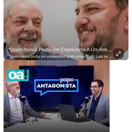
“Quem Nunca Pediu Um Empréstimo A Um Amigo?”, Diz Lula Ao Defender Seu Ex-Chefe De Gabinete
“Quem nunca pediu um empréstimo a um amigo?”, diz Lula ao defender seu ex-chefe de gabinete Marcola, que recebeu R$ 249 mil de uma empresa ligada a uma amiga de Lulinha. #OAntagonista Se você busca informação com credibilidade, inscreva-se agora e ative o