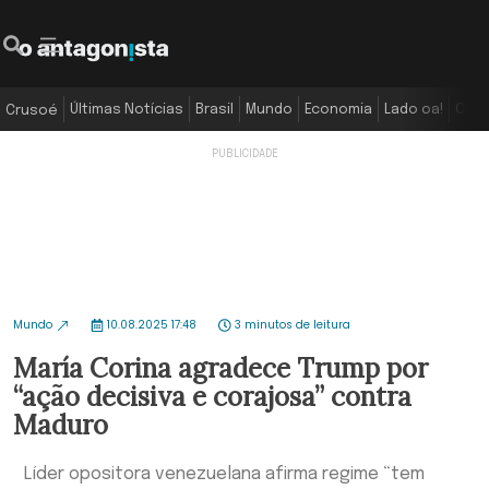
Últimas Notícias
Brasil
Mundo
Economia
Lado oa!
Colu
Crusoé
Mundo
10.08.2025 17:48
3 minutos de leitura
María Corina agradece Trump por
“ação decisiva e corajosa” contra
Maduro
Líder opositora venezuelana afirma regime “tem