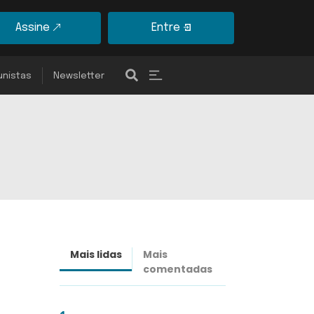
Assine
Entre
unistas
Newsletter
Mais lidas
Mais
Últimas
comentadas
notícias