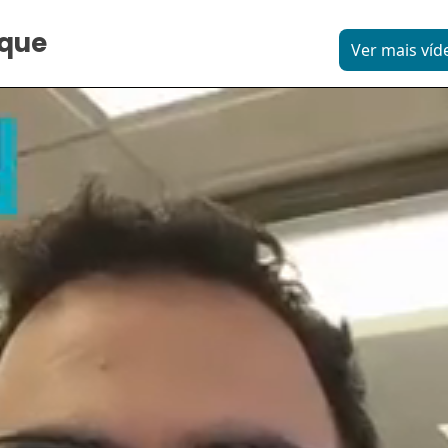
aque
Ver mais víd