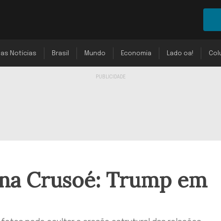
mas Notícias
Brasil
Mundo
Economia
Lado oa!
Col
na Crusoé: Trump em