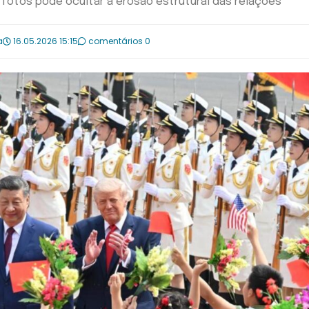
s fotos pode ocultar a erosão estrutural das relações
a
16.05.2026 15:15
comentários 0