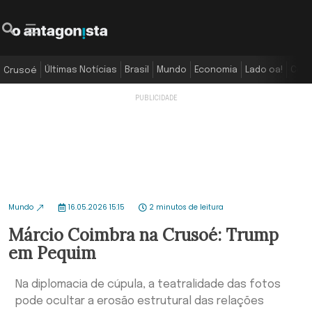
Últimas Notícias
Brasil
Mundo
Economia
Lado oa!
Colu
Crusoé
Mundo
16.05.2026 15:15
2 minutos de leitura
Márcio Coimbra na Crusoé: Trump
em Pequim
Na diplomacia de cúpula, a teatralidade das fotos
pode ocultar a erosão estrutural das relações