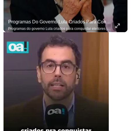
Programas Do Governo Lula Criados Para Conquistar Eleitores Já Não Têm Mais O Mesmo Efeito
Programas do governo Lula criados para conquistar eleitores já não têm o mesmo efeito de campanhas anteriores. #OAntagonista Se você busca informação com credibilidade, inscreva-se agora e ative o