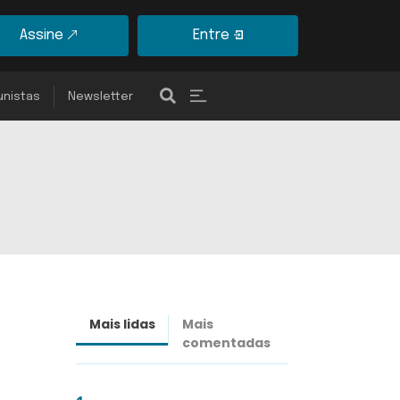
Assine
Entre
unistas
Newsletter
Mais lidas
Mais
Últimas
comentadas
notícias