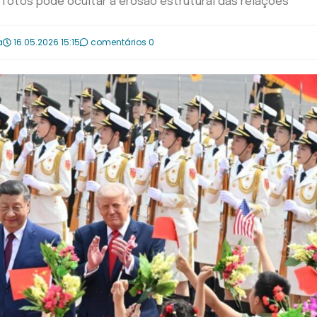
s fotos pode ocultar a erosão estrutural das relações
a
16.05.2026 15:15
comentários 0