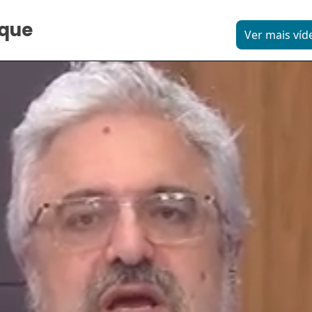
aque
Ver mais víd