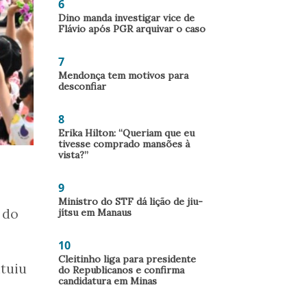
6
Dino manda investigar vice de
Flávio após PGR arquivar o caso
7
Mendonça tem motivos para
desconfiar
8
Erika Hilton: “Queriam que eu
tivesse comprado mansões à
vista?”
9
Ministro do STF dá lição de jiu-
 do
jítsu em Manaus
10
Cleitinho liga para presidente
ituiu
do Republicanos e confirma
candidatura em Minas