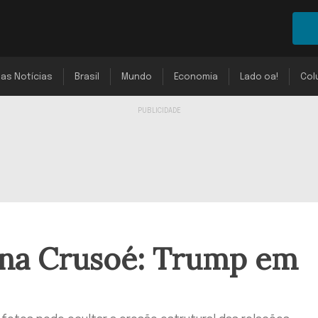
mas Notícias
Brasil
Mundo
Economia
Lado oa!
Col
na Crusoé: Trump em