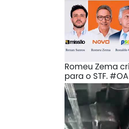
Romeu Zema crit
para o STF. #O