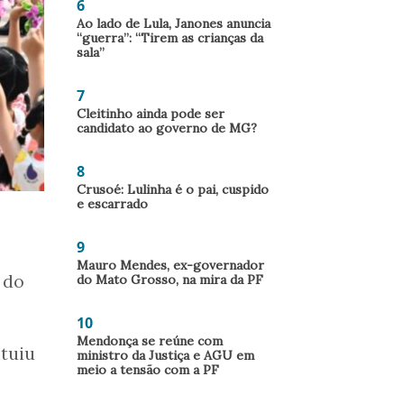
6
Ao lado de Lula, Janones anuncia
“guerra”: “Tirem as crianças da
sala”
7
Cleitinho ainda pode ser
candidato ao governo de MG?
8
Crusoé: Lulinha é o pai, cuspido
e escarrado
9
Mauro Mendes, ex-governador
 do
do Mato Grosso, na mira da PF
10
Mendonça se reúne com
ituiu
ministro da Justiça e AGU em
meio a tensão com a PF