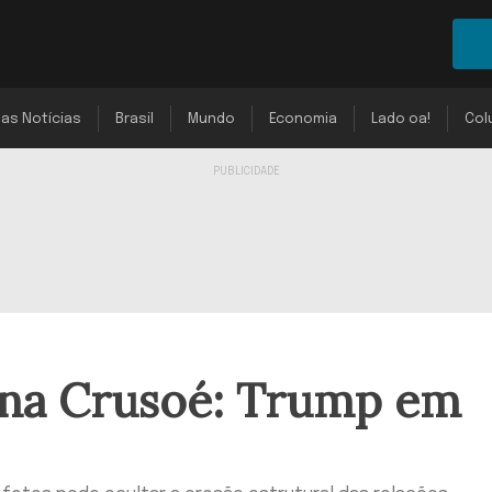
mas Notícias
Brasil
Mundo
Economia
Lado oa!
Col
na Crusoé: Trump em