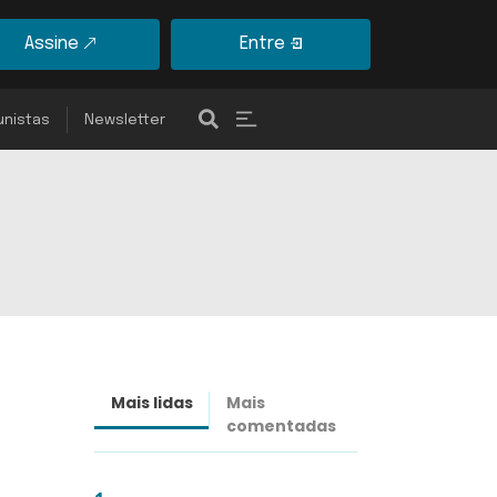
Assine
Entre
unistas
Newsletter
Mais lidas
Mais
Últimas
comentadas
notícias