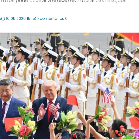
s fotos pode ocultar a erosão estrutural das relações
a
16.05.2026 15:15
comentários 0