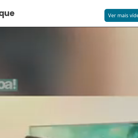
aque
Ver mais víd