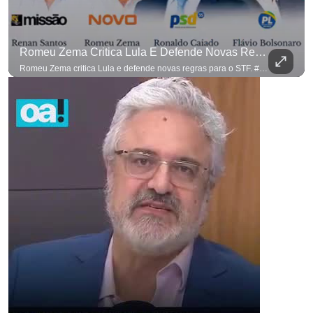
Romeu Zema Critica Lula E Defende Novas Regras Para O STF. #OAntagonista
Romeu Zema critica Lula e defende novas regras para o STF. #OAntagonista Se você busca informação com credibilidade, inscreva-se agora e ative o