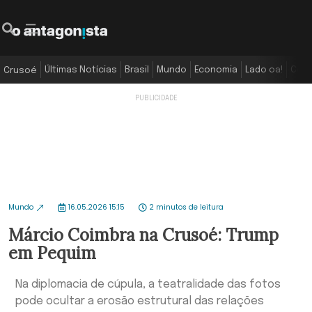
Últimas Notícias
Brasil
Mundo
Economia
Lado oa!
Colu
Crusoé
Mundo
16.05.2026 15:15
2 minutos de leitura
Márcio Coimbra na Crusoé: Trump
em Pequim
Na diplomacia de cúpula, a teatralidade das fotos
pode ocultar a erosão estrutural das relações