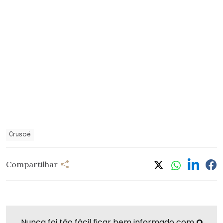
Crusoé
Compartilhar
Nunca foi tão fácil ficar bem informado com
O