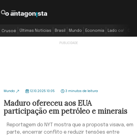
Últimas Notícias
Brasil
Mundo
Economia
Lado oa!
Colu
Crusoé
Mundo
12.10.2025 10:05
3 minutos de leitura
Maduro ofereceu aos EUA
participação em petróleo e minerais
Reportagem do NYT mostra que a proposta visava, em
parte, encerrar conflito e reduzir tensões entre