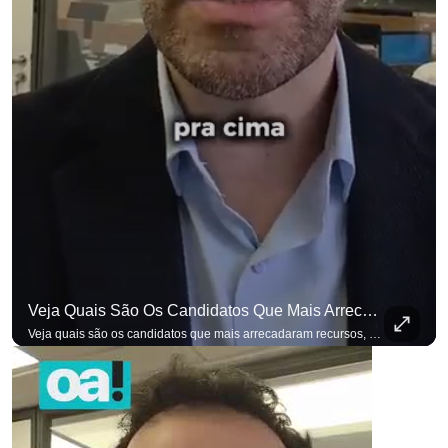
Veja Quais São Os Candidatos Que Mais Arrecadaram Recursos, Até Agora, Por Meio De Vaquinhas Eleito
Veja quais são os candidatos que mais arrecadaram recursos, até agora, por meio de vaquinhas eleitorais. #OAntagonista Se você busca informação com credibilidade, inscreva-se agora e ative o