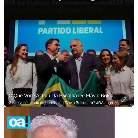
O Que Você Achou Da Escolha De Flávio Bolsonaro? #OAntagonista
O que você achou da escolha de Flávio Bolsonaro? #OAntagonista Se você busca informação com credibilidade, inscreva-se agora e ative o