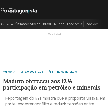
Últimas Notícias
Brasil
Mundo
Economia
Lado oa!
Colu
Crusoé
Mundo
12.10.2025 10:05
3 minutos de leitura
Maduro ofereceu aos EUA
participação em petróleo e minerais
Reportagem do NYT mostra que a proposta visava, em
parte, encerrar conflito e reduzir tensões entre