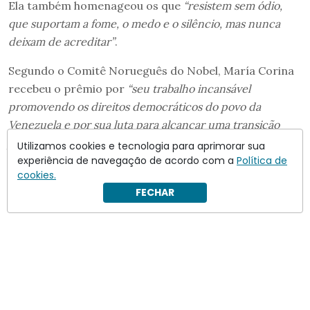
Ela também homenageou os que
“resistem sem ódio,
que suportam a fome, o medo e o silêncio, mas nunca
deixam de acreditar”
.
Segundo o Comitê Norueguês do Nobel, María Corina
recebeu o prêmio por
“seu trabalho incansável
promovendo os direitos democráticos do povo da
Venezuela e por sua luta para alcançar uma transição
justa e pacífica da ditadura para a democracia”
.
Utilizamos cookies e tecnologia para aprimorar sua
experiência de navegação de acordo com a
Política de
cookies.
FECHAR