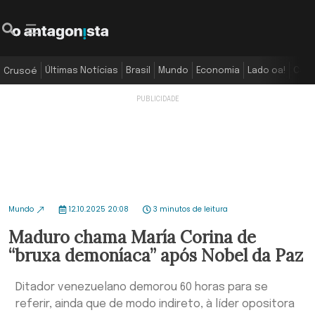
Últimas Notícias
Brasil
Mundo
Economia
Lado oa!
Colu
Crusoé
Mundo
12.10.2025 20:08
3 minutos de leitura
Maduro chama María Corina de
“bruxa demoníaca” após Nobel da Paz
Ditador venezuelano demorou 60 horas para se
referir, ainda que de modo indireto, à líder opositora