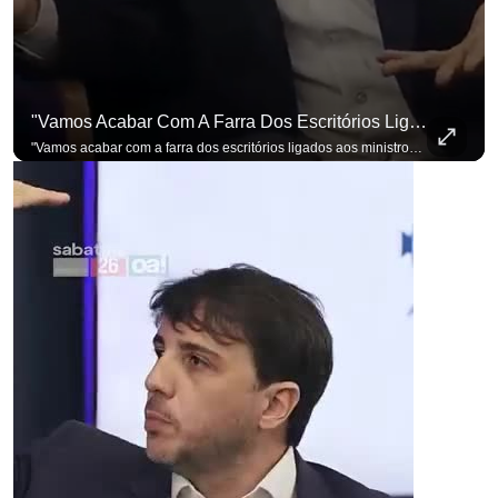
"Vamos Acabar Com A Farra Dos Escritórios Ligados Aos Ministros Do STF"
"Vamos acabar com a farra dos escritórios ligados aos ministros do STF". Essa foi a resposta de Renan Santos ao ser questionado sobre o Judiciário. Se você busca informação com credibilidade, inscreva-se agora e ative o