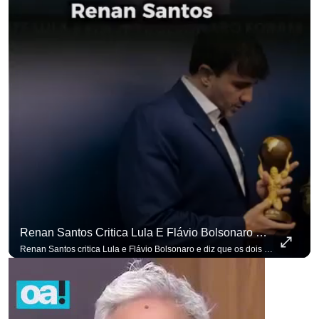
Renan Santos Critica Lula E Flávio Bolsonaro E Diz Que Os Dois São Lados Da Mesma Moeda.
Renan Santos critica Lula e Flávio Bolsonaro e diz que os dois são lados da mesma moeda. #OAntagonista Se você busca informação com credibilidade, inscreva-se agora e ative o