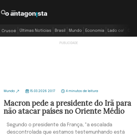
Últimas Notícias
Brasil
Mundo
Economia
Lado oa!
Colu
Crusoé
Mundo
15.03.2026 20:17
4 minutos de leitura
Macron pede a presidente do Irã para
não atacar países no Oriente Médio
Segundo o presidente da França, "a escalada
descontrolada que estamos testemunhando está