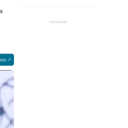
s
eos