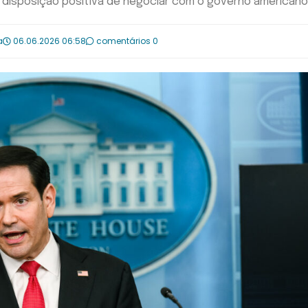
 disposição positiva de negociar com o governo americano
a
06.06.2026 06:58
comentários 0