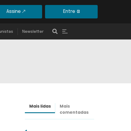
Assine
Entre
unistas
Newsletter
Mais lidas
Mais
Últimas
comentadas
notícias