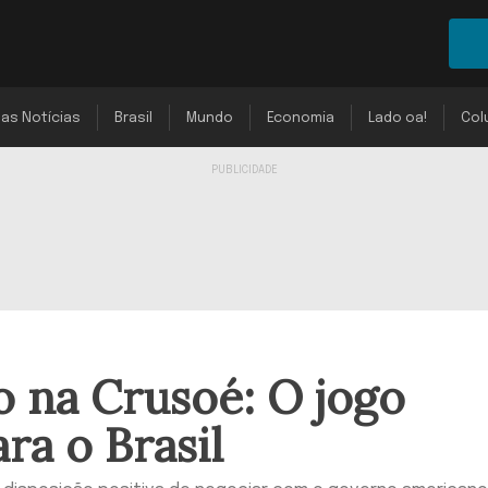
mas Notícias
Brasil
Mundo
Economia
Lado oa!
Col
 na Crusoé: O jogo
a o Brasil