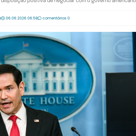
 disposição positiva de negociar com o governo americano
a
06.06.2026 06:58
comentários 0