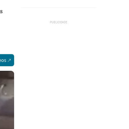
s
eos