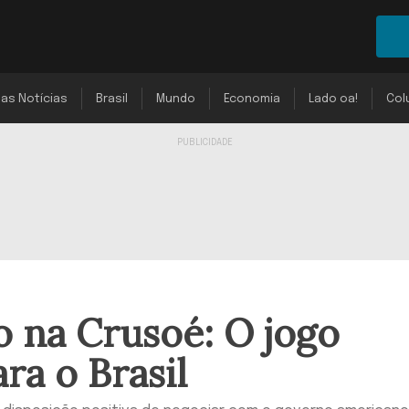
mas Notícias
Brasil
Mundo
Economia
Lado oa!
Col
 na Crusoé: O jogo
a o Brasil