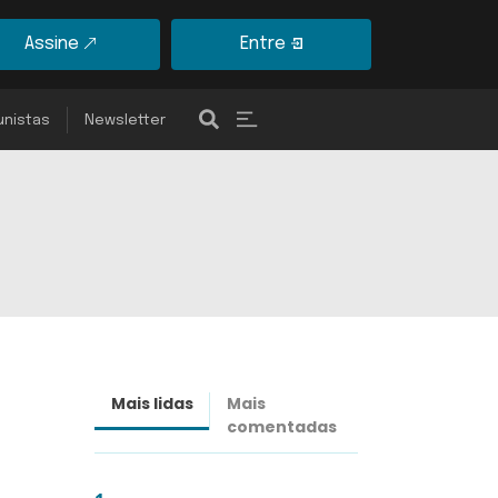
Assine
Entre
unistas
Newsletter
Mais lidas
Mais
Últimas
comentadas
notícias