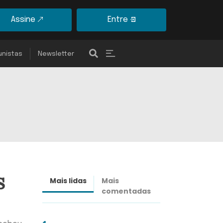
Assine
Entre
unistas
Newsletter
s
Mais lidas
Mais
Últimas
comentadas
notícias