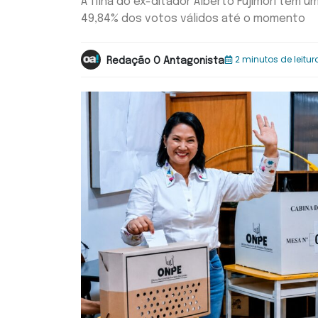
A filha do ex-ditador Alberto Fujimori tem
49,84% dos votos válidos até o momento
2 minutos de leitur
Redação O Antagonista