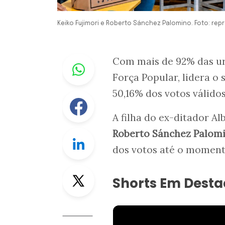
Keiko Fujimori e Roberto Sánchez Palomino. Foto: re
Whastapp
Com mais de 92% das urn
Força Popular, lidera o
50,16% dos votos válidos
Facebook
A filha do ex-ditador A
Roberto Sánchez Palom
Linkedin
dos votos até o moment
Twitter
Shorts Em Dest