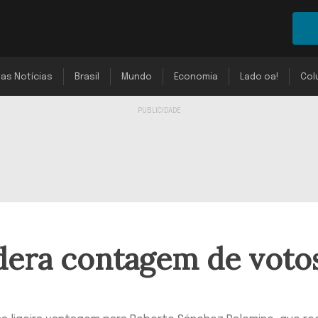
mas Notícias
Brasil
Mundo
Economia
Lado oa!
Col
idera contagem de voto