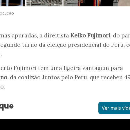
produção
as apuradas, a direitista
Keiko Fujimori
, do pa
 segundo turno da eleição presidencial do Peru, 
.
lberto Fujimori tem uma ligeira vantagem para
ino
, da coalizão Juntos pelo Peru, que recebeu 4
o.
aque
Ver mais víd