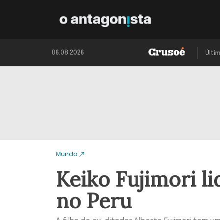
06.08.2026
Últi
Mundo
Keiko Fujimori l
no Peru