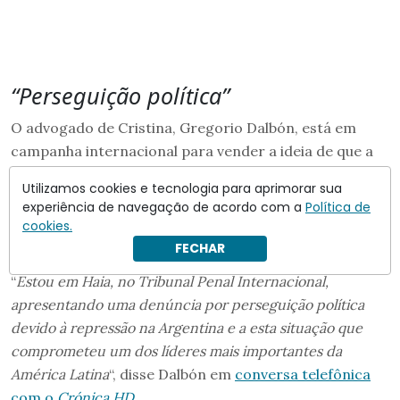
“Perseguição política”
O advogado de Cristina, Gregorio Dalbón, está em
campanha internacional para vender a ideia de que a
condenação teve motivação política,
assim como fez o
Utilizamos cookies e tecnologia para aprimorar sua
presidente Lula, em 2019
, quando foi condenado por
experiência de navegação de acordo com a
Política de
lavagem de dinheiro e corrupção passiva.
cookies.
FECHAR
Em entrevista ao jornal
Crónica
, Dalbón, afirmou:
“
Estou em Haia, no Tribunal Penal Internacional,
apresentando uma denúncia por perseguição política
devido à repressão na Argentina e a esta situação que
comprometeu um dos líderes mais importantes da
América Latina
“, disse Dalbón em
conversa telefônica
com o
Crónica HD
.