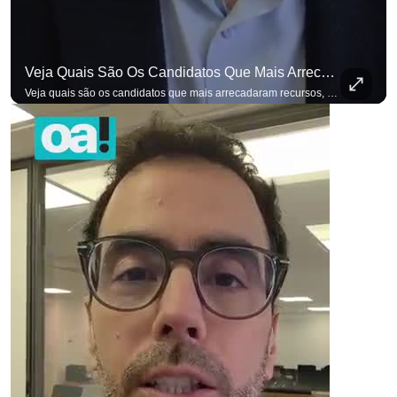
Veja Quais São Os Candidatos Que Mais Arrecadaram Recursos, Até Agora, Por Meio De Vaquinhas Eleito
Veja quais são os candidatos que mais arrecadaram recursos, até agora, por meio de vaquinhas eleitorais. #OAntagonista Se você busca informação com credibilidade, inscreva-se agora e ative o