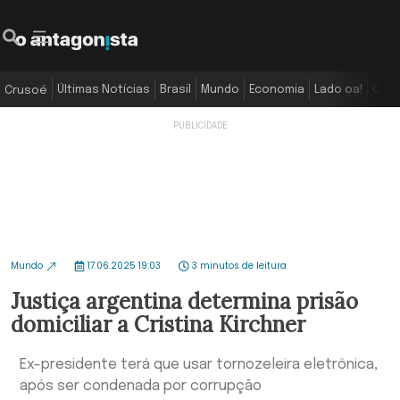
Últimas Notícias
Brasil
Mundo
Economia
Lado oa!
Colu
Crusoé
Mundo
17.06.2025 19:03
3 minutos de leitura
Justiça argentina determina prisão
domiciliar a Cristina Kirchner
Ex-presidente terá que usar tornozeleira eletrônica,
após ser condenada por corrupção