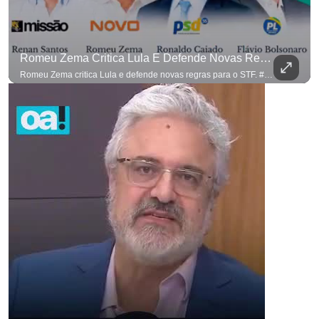
Romeu Zema Critica Lula E Defende Novas Regras Para O STF. #OAntagonista
Romeu Zema critica Lula e defende novas regras para o STF. #OAntagonista Se você busca informação com credibilidade, inscreva-se agora e ative o