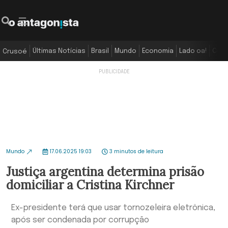
Últimas Notícias
Brasil
Mundo
Economia
Lado oa!
Colu
Crusoé
Mundo
17.06.2025 19:03
3 minutos de leitura
Justiça argentina determina prisão
domiciliar a Cristina Kirchner
Ex-presidente terá que usar tornozeleira eletrônica,
após ser condenada por corrupção