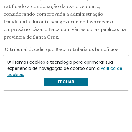
ratificado a condenação da ex-presidente,
considerando comprovada a administração
fraudulenta durante seu governo ao favorecer o
empresário Lázaro Báez com várias obras públicas na
província de Santa Cruz.
O tribunal decidiu que Báez retribuía os benefícios
recebidos através de acordos ilícitos envolvendo
Utilizamos cookies e tecnologia para aprimorar sua
empresas ligadas à ex-presidente.
experiência de navegação de acordo com a
Política de
cookies.
Aos 72 anos, ela
não poderá concorrer a uma cadeira
FECHAR
na Assembleia Legislativa
da Província de Buenos Aires.