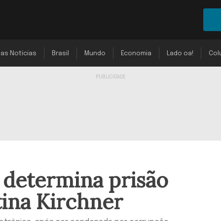
mas Notícias
Brasil
Mundo
Economia
Lado oa!
Col
a determina prisão
tina Kirchner