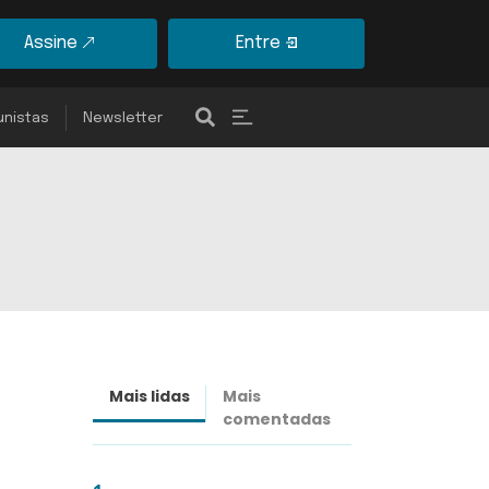
Assine
Entre
unistas
Newsletter
Mais lidas
Mais
Últimas
comentadas
notícias