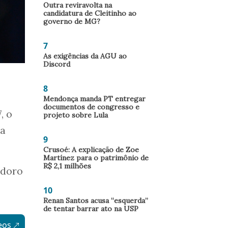
Outra reviravolta na
candidatura de Cleitinho ao
governo de MG?
7
As exigências da AGU ao
Discord
8
Mendonça manda PT entregar
documentos de congresso e
, o
projeto sobre Lula
na
9
Crusoé: A explicação de Zoe
Martínez para o patrimônio de
R$ 2,1 milhões
odoro
10
Renan Santos acusa “esquerda”
de tentar barrar ato na USP
eos