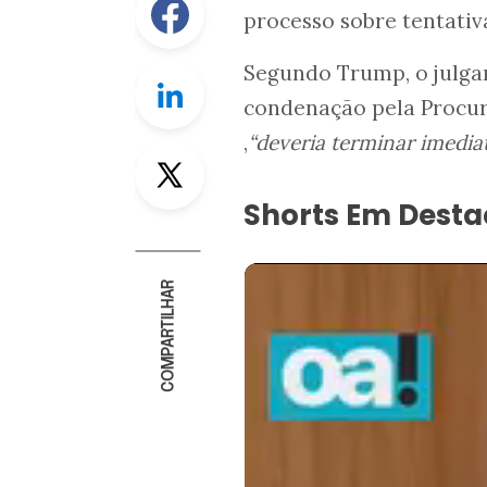
processo sobre tentativ
Segundo Trump, o julgam
Linkedin
condenação pela Procur
,
“deveria terminar imedi
Twitter
Shorts Em Dest
COMPARTILHAR