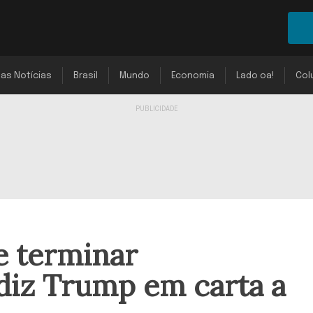
mas Notícias
Brasil
Mundo
Economia
Lado oa!
Col
e terminar
diz Trump em carta a