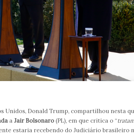
os Unidos, Donald Trump, compartilhou nesta qu
ada
a
Jair Bolsonaro
(PL), em que critica o “
trata
ente estaria recebendo do Judiciário brasileiro 