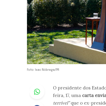
Foto: Isac Nóbrega/PR
Whastapp
O presidente dos Estad
feira, 17, uma
carta envi
terrível”
que o ex-presid
Facebook