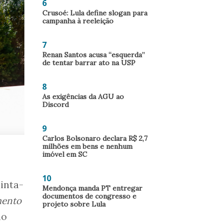
6
Crusoé: Lula define slogan para
campanha à reeleição
7
Renan Santos acusa “esquerda”
de tentar barrar ato na USP
8
As exigências da AGU ao
Discord
9
Carlos Bolsonaro declara R$ 2,7
milhões em bens e nenhum
imóvel em SC
10
inta-
Mendonça manda PT entregar
documentos de congresso e
mento
projeto sobre Lula
no