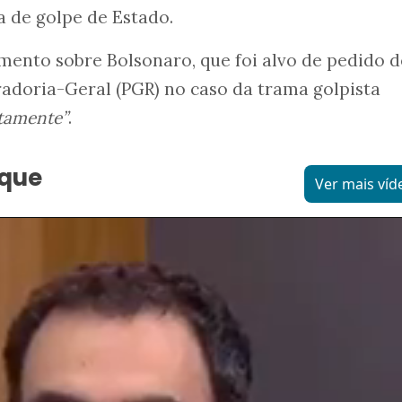
a de golpe de Estado.
ento sobre Bolsonaro, que foi alvo de pedido d
adoria-Geral (PGR) no caso da trama golpista
atamente”
.
aque
Ver mais víd