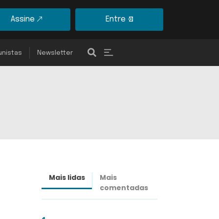
Assine
Entre
unistas
Newsletter
Mais lidas
Mais
Últimas
comentadas
notícias