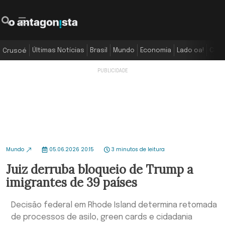
Últimas Notícias
Brasil
Mundo
Economia
Lado oa!
Colu
Crusoé
Mundo
05.06.2026 20:15
3 minutos de leitura
Juiz derruba bloqueio de Trump a
imigrantes de 39 países
Decisão federal em Rhode Island determina retomada
de processos de asilo, green cards e cidadania