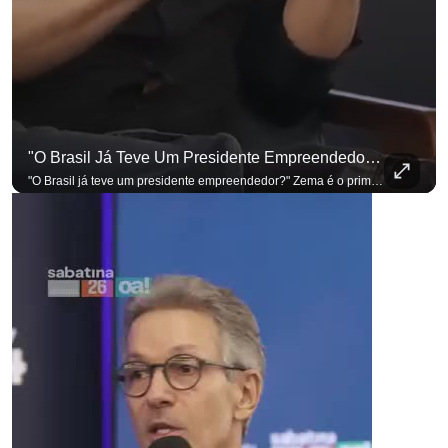
para não perder nenhuma at
"O Brasil Já Teve Um Presidente Empreendedor?"
"O Brasil já teve um presidente empreendedor?" Zema é o primeiro a sentar na cadeira. Outros três presidenciáveis ainda vão passar por ela. A Sabatina Presidencial está no ar, com perguntas que vieram de uma pesquisa inédita com empresários. Acompanhe AO VIVO no YouTube do G4 Business. Se você busca informação com credibilidade, inscreva-se agora e ative o