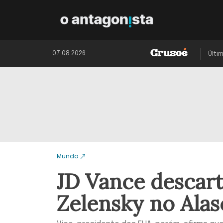
07.08.2026
Últi
Mundo
JD Vance descart
Zelensky no Alas