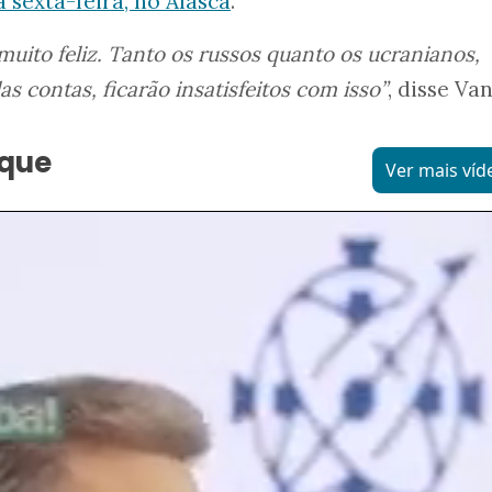
sexta-feira, no Alasca
.
uito feliz. Tanto os russos quanto os ucranianos,
s contas, ficarão insatisfeitos com isso”
, disse Va
aque
Ver mais víd