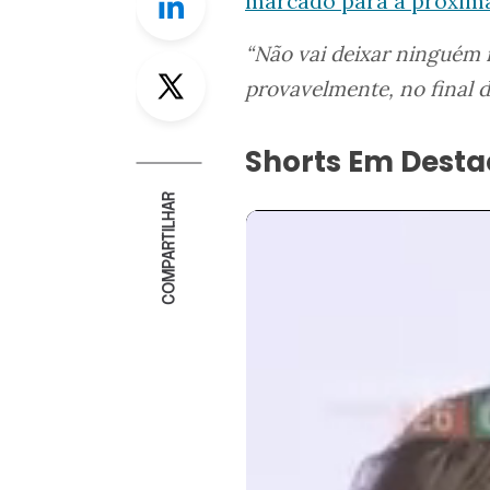
marcado para a próxima 
“Não vai deixar ninguém m
Twitter
provavelmente, no final da
Shorts Em Dest
COMPARTILHAR