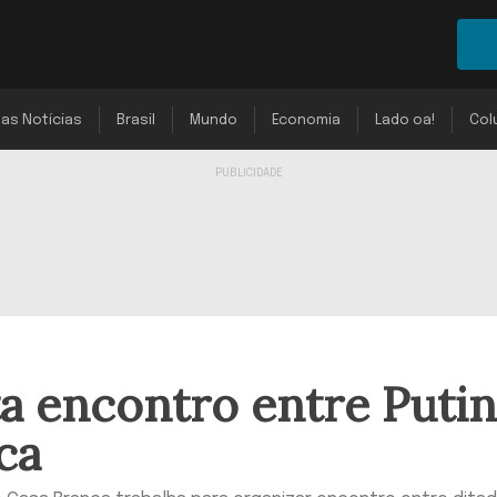
mas Notícias
Brasil
Mundo
Economia
Lado oa!
Col
a encontro entre Putin
ca