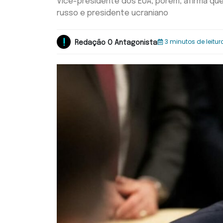
Vice-presidente dos EUA, porém, afirma que
russo e presidente ucraniano
3 minutos de leitur
Redação O Antagonista