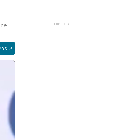
nce.
eos