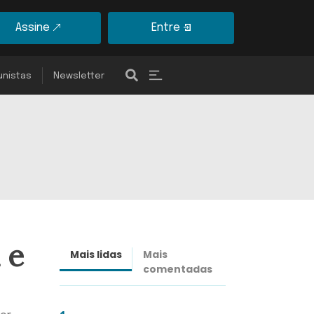
Assine
Entre
unistas
Newsletter
 e
Mais lidas
Mais
Últimas
comentadas
notícias