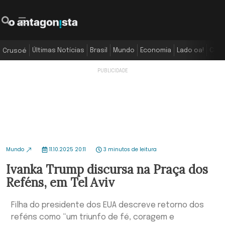
Últimas Notícias
Brasil
Mundo
Economia
Lado oa!
Colu
Crusoé
Mundo
11.10.2025 20:11
3 minutos de leitura
Ivanka Trump discursa na Praça dos
Reféns, em Tel Aviv
Filha do presidente dos EUA descreve retorno dos
reféns como “um triunfo de fé, coragem e