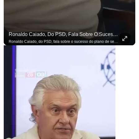
Ronaldo Caiado, Do PSD, Fala Sobre O Sucesso Do Plano De Segurança Pública
para não perder nenhuma at
Ronaldo Caiado, do PSD, fala sobre o sucesso do plano de segurança pública como governador de Goiás, sendo um incentivo aos empreendedores locais. Se você busca informação com credibilidade, inscreva-se agora e ative o