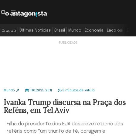
Últimas Notícias
Brasil
Mundo
Economia
Lado oa!
Colu
Crusoé
Mundo
11.10.2025 20:11
3 minutos de leitura
Ivanka Trump discursa na Praça dos
Reféns, em Tel Aviv
Filha do presidente dos EUA descreve retorno dos
reféns como “um triunfo de fé, coragem e