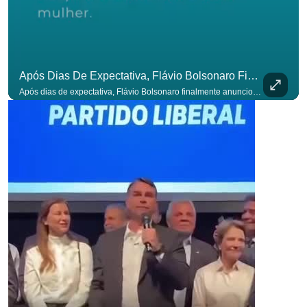
para não p
Após Dias De Expectativa, Flávio Bolsonaro Finalmente Anunciou Seu Vice. #OAntagonista
Após dias de expectativa, Flávio Bolsonaro finalmente anunciou seu vice. #OAntagonista Se você busca informação com credibilidade, inscreva-se agora e ative o