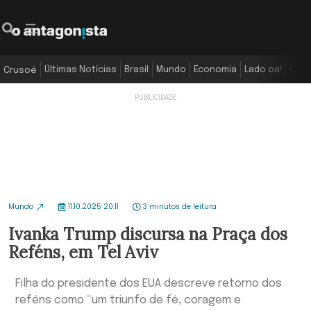
Últimas Notícias
Brasil
Mundo
Economia
Lado oa!
Colu
Crusoé
Mundo
11.10.2025 20:11
3 minutos de leitura
Ivanka Trump discursa na Praça dos
Reféns, em Tel Aviv
Filha do presidente dos EUA descreve retorno dos
reféns como “um triunfo de fé, coragem e