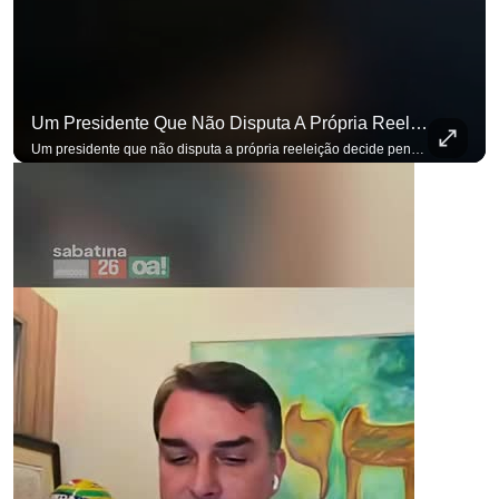
Um Presidente Que Não Disputa A Própria Reeleição Decide Pensando Em Quem Vem Depois.
Um presidente que não disputa a própria reeleição decide pensando em quem vem depois. Foi assim que Flávio Bolsonaro defendeu a PEC do fim da reeleição, primeira das medidas que citou para o ambiente de negócios. Se você busca informação com credibilidade, inscreva-se agora e ative o