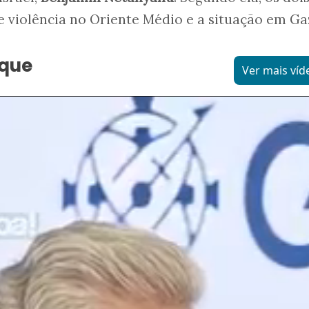
e violência no Oriente Médio e a situação em Ga
aque
Ver mais víd