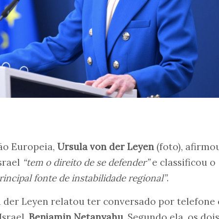
ão Europeia,
Ursula von der Leyen
(foto), afirmo
srael
“tem o direito de se defender”
e classificou o
rincipal fonte de instabilidade regional”
.
 der Leyen relatou ter conversado por telefone
Israel,
Benjamin Netanyahu
. Segundo ela, os doi