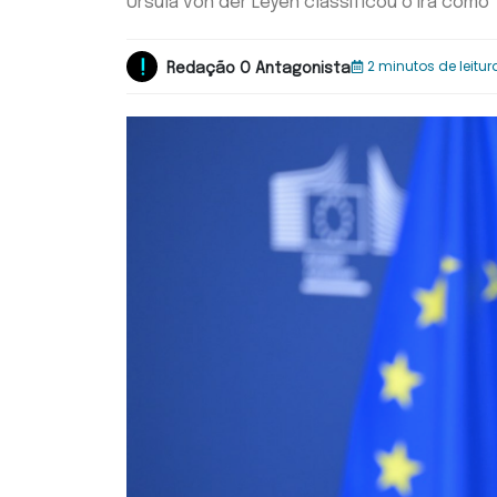
Ursula von der Leyen classificou o Irã como 
2 minutos de leitur
Redação O Antagonista