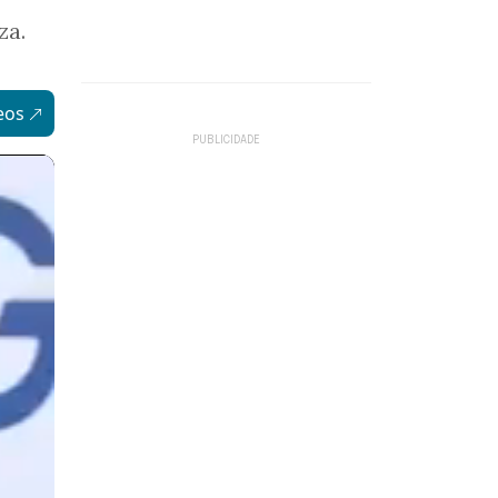
za.
eos