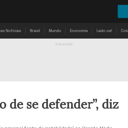
mas Notícias
Brasil
Mundo
Economia
Lado oa!
Col
to de se defender”, diz