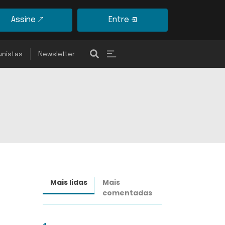
Assine
Entre
unistas
Newsletter
Mais lidas
Mais
Últimas
comentadas
notícias