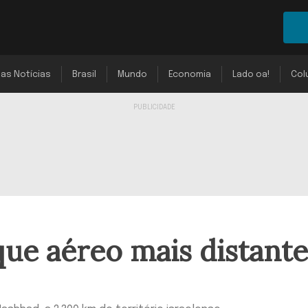
mas Notícias
Brasil
Mundo
Economia
Lado oa!
Col
aque aéreo mais distante