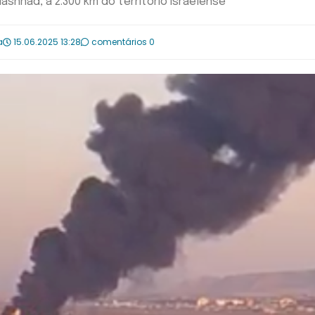
shhad, a 2.300 km do território israelense
a
15.06.2025 13:28
comentários 0