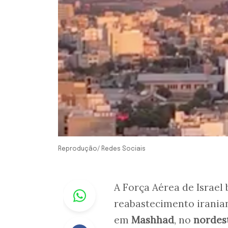
Reprodução/ Redes Sociais
Whastapp
A Força Aérea de Israel
reabastecimento irania
em
Mashhad
, no
nordest
Facebook