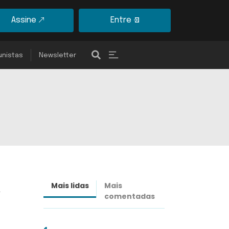
Assine
Entre
unistas
Newsletter
Mais lidas
Mais
Últimas
comentadas
notícias