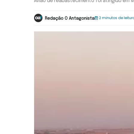
Avião de reabastecimento foi atingido em Ma
2 minutos de leitur
Redação O Antagonista