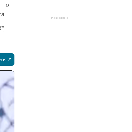
 — o
rã
.
ã”
,
eos