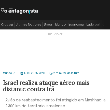
Últimas Notícias
Brasil
Mundo
Economia
Lado oa!
Colu
Crusoé
Mundo
15.06.2025 13:28
2 minutos de leitura
Israel realiza ataque aéreo mais
distante contra Irã
Avião de reabastecimento foi atingido em Mashhad, a
2.300 km do território israelense