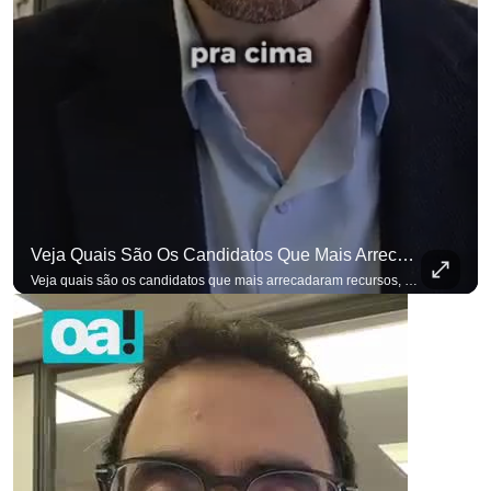
Veja Quais São Os Candidatos Que Mais Arrecadaram Recursos, Até Agora, Por Meio De Vaquinhas Eleito
Veja quais são os candidatos que mais arrecadaram recursos, até agora, por meio de vaquinhas eleitorais. #OAntagonista Se você busca informação com credibilidade, inscreva-se agora e ative o