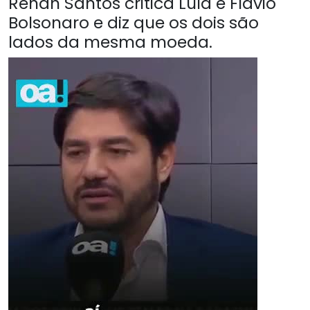
Renan Santos critica Lula e Flávio
Bolsonaro e diz que os dois são
lados da mesma moeda.