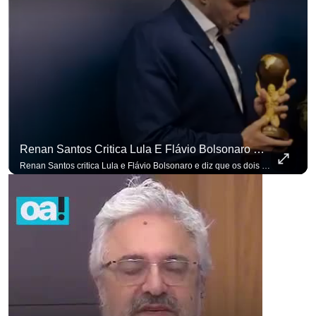
Renan Santos Critica Lula E Flávio Bolsonaro E Diz Que Os Dois São Lados Da Mesma Moeda.
Renan Santos critica Lula e Flávio Bolsonaro e diz que os dois são lados da mesma moeda. #OAntagonista Se você busca informação com credibilidade, inscreva-se agora e ative o