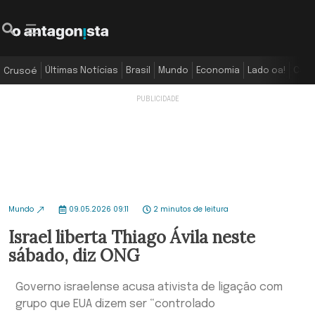
Últimas Notícias
Brasil
Mundo
Economia
Lado oa!
Colu
Crusoé
Mundo
09.05.2026 09:11
2 minutos de leitura
Israel liberta Thiago Ávila neste
sábado, diz ONG
Governo israelense acusa ativista de ligação com
grupo que EUA dizem ser “controlado