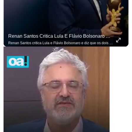
Renan Santos Critica Lula E Flávio Bolsonaro E Diz Que Os Dois São Lados Da Mesma Moeda.
Renan Santos critica Lula e Flávio Bolsonaro e diz que os dois são lados da mesma moeda. #OAntagonista Se você busca informação com credibilidade, inscreva-se agora e ative o