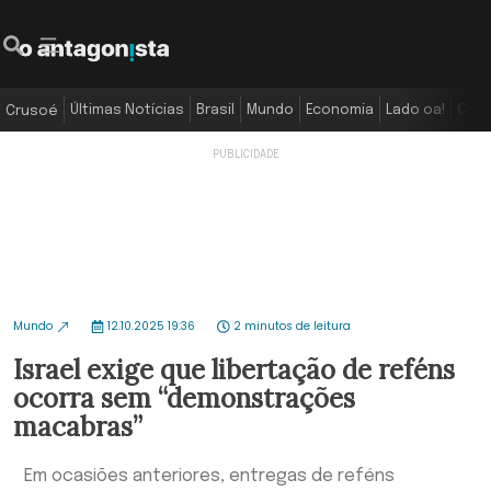
Últimas Notícias
Brasil
Mundo
Economia
Lado oa!
Colu
Crusoé
Mundo
12.10.2025 19:36
2 minutos de leitura
Israel exige que libertação de reféns
ocorra sem “demonstrações
macabras”
Em ocasiões anteriores, entregas de reféns