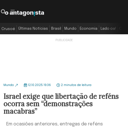
Últimas Notícias
Brasil
Mundo
Economia
Lado oa!
Colu
Crusoé
Mundo
12.10.2025 19:36
2 minutos de leitura
Israel exige que libertação de reféns
ocorra sem “demonstrações
macabras”
Em ocasiões anteriores, entregas de reféns