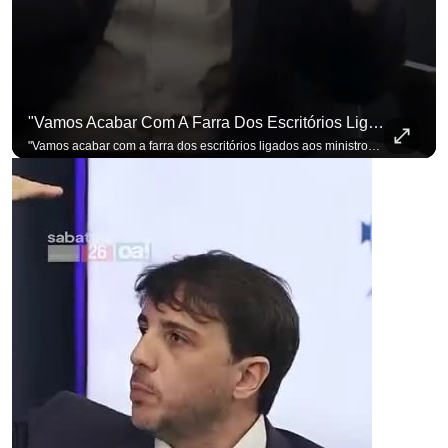
"Vamos Acabar Com A Farra Dos Escritórios Ligados Aos Ministros Do STF"
para não perder nenhuma atualização!
Ouça O Antagonista nos principais 
"Vamos acabar com a farra dos escritórios ligados aos ministros do STF". Essa foi a resposta de Renan Santos ao ser questionado sobre o Judiciário. Se você busca informação com credibilidade, inscreva-se agora e ative o