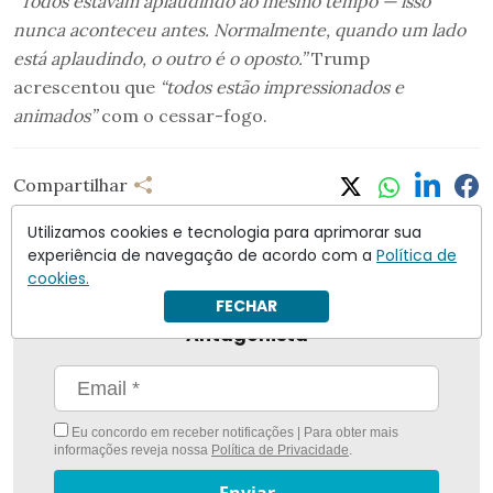
“Todos estavam aplaudindo ao mesmo tempo — isso
nunca aconteceu antes. Normalmente, quando um lado
está aplaudindo, o outro é o oposto.”
Trump
acrescentou que
“todos estão impressionados e
animados”
com o cessar-fogo.
Compartilhar
Utilizamos cookies e tecnologia para aprimorar sua
experiência de navegação de acordo com a
Política de
cookies.
FECHAR
Nunca foi tão fácil ficar bem informado com
O
Antagonista
Eu concordo em receber notificações | Para obter mais
informações reveja nossa
Política de Privacidade
.
Enviar