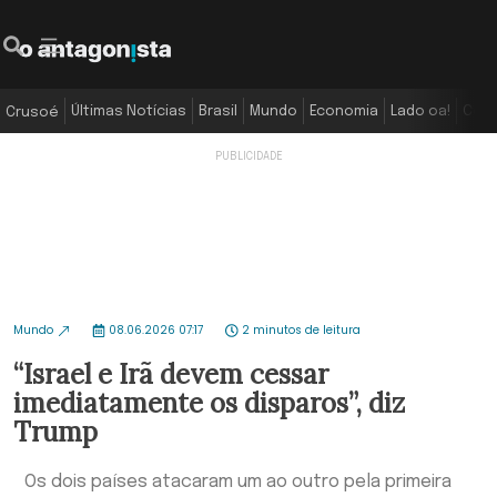
Últimas Notícias
Brasil
Mundo
Economia
Lado oa!
Colu
Crusoé
Mundo
08.06.2026 07:17
2 minutos de leitura
“Israel e Irã devem cessar
imediatamente os disparos”, diz
Trump
Os dois países atacaram um ao outro pela primeira