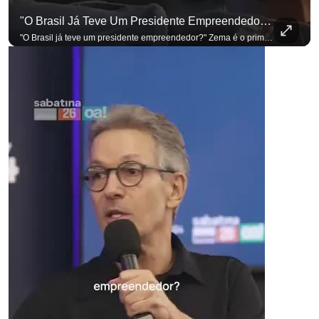
"O Brasil Já Teve Um Presidente Empreendedor?"
"O Brasil já teve um presidente empreendedor?" Zema é o primeiro a sentar na cadeira. Outros três presidenciáveis ainda vão passar por ela. A Sabatina Presidencial está no ar, com perguntas que vieram de uma pesquisa inédita com empresários. Acompanhe AO VIVO no YouTube do G4 Business. Se você busca informação com credibilidade, inscreva-se agora e ative o