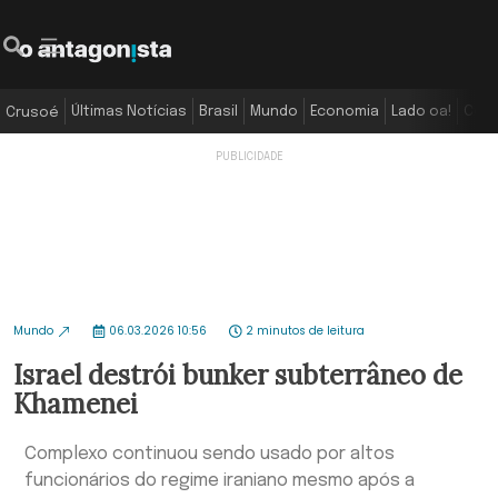
Últimas Notícias
Brasil
Mundo
Economia
Lado oa!
Colu
Crusoé
Mundo
06.03.2026 10:56
2 minutos de leitura
Israel destrói bunker subterrâneo de
Khamenei
Complexo continuou sendo usado por altos
funcionários do regime iraniano mesmo após a