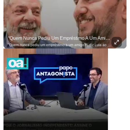
“Quem Nunca Pediu Um Empréstimo A Um Amigo?”, Diz Lula Ao Defender Seu Ex-Chefe De Gabinete
“Quem nunca pediu um empréstimo a um amigo?”, diz Lula ao defender seu ex-chefe de gabinete Marcola, que recebeu R$ 249 mil de uma empresa ligada a uma amiga de Lulinha. #OAntagonista Se você busca informação com credibilidade, inscreva-se agora e ative o