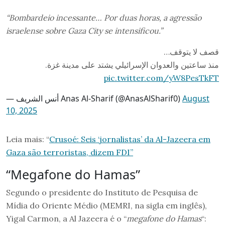
“Bombardeio incessante… Por duas horas, a agressão
israelense sobre Gaza City se intensificou.”
قصف لا يتوقف…
منذ ساعتين والعدوان الإسرائيلي يشتد على مدينة غزة.
pic.twitter.com/yW8PesTkFT
— أنس الشريف Anas Al-Sharif (@AnasAlSharif0)
August
10, 2025
Leia mais: “
Crusoé: Seis ‘jornalistas’ da Al-Jazeera em
Gaza são terroristas, dizem FDI”
“Megafone do Hamas”
Segundo o presidente do Instituto de Pesquisa de
Mídia do Oriente Médio (MEMRI, na sigla em inglês),
Yigal Carmon, a Al Jazeera é o “
megafone do Hamas
“: