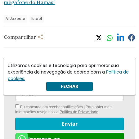
megafone do Hamas”
Al Jazeera
Israel
Compartilhar
Utilizamos cookies e tecnologia para aprimorar sua
experiência de navegação de acordo com a
Política de
Nunca foi tão fácil ficar bem informado com
O
cookies.
Antagonista
FECHAR
Eu concordo em receber notificações | Para obter mais
informações reveja nossa
Política de Privacidade
.
Enviar