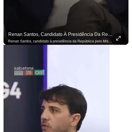
Renan Santos, Candidato À Presidência Da República Pelo Missão, Defende Aplicar Reformas Fiscais
Renan Santos, candidato à presidência da República pelo Missão, defende aplicar reformas fiscais impopulares para conter aumento incontrolado dos gastos e dívida pública, garantindo que essas medidas afetarão positivamente o ambiente econômico no Brasil. Se você busca informação com credibilidade, inscreva-se agora e ative o