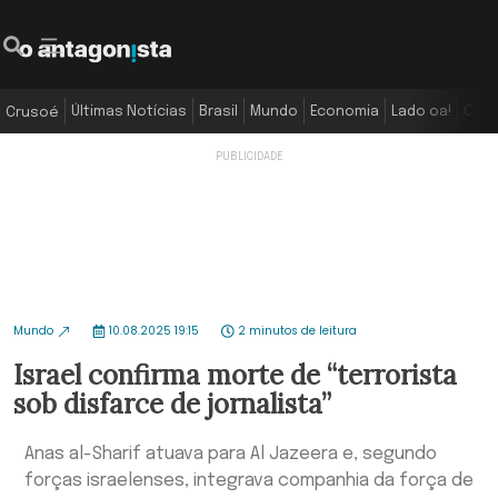
Últimas Notícias
Brasil
Mundo
Economia
Lado oa!
Colu
Crusoé
Mundo
10.08.2025 19:15
2 minutos de leitura
Israel confirma morte de “terrorista
sob disfarce de jornalista”
Anas al-Sharif atuava para Al Jazeera e, segundo
forças israelenses, integrava companhia da força de