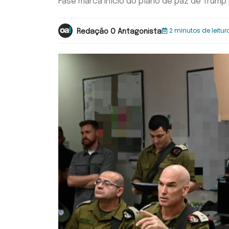
Fase marca início do plano de paz de Trump
2 minutos de leitur
Redação O Antagonista