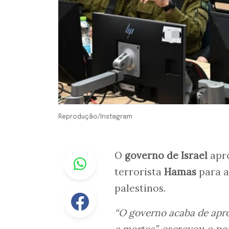
Reprodução/Instagram
Whastapp
O
governo de Israel
apro
terrorista
Hamas
para a
palestinos.
Facebook
“O governo acaba de aprov
e mortos”
, escreveu o pe
Linkedin