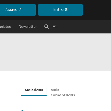
Assine
Entre
unistas
Newsletter
Mais lidas
Mais
Últimas
comentadas
notícias