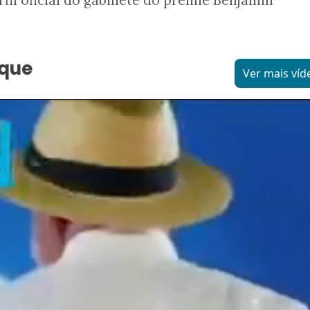
aque
Ver mais víd