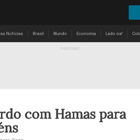
mas Notícias
Brasil
Mundo
Economia
Lado oa!
Col
cordo com Hamas para
éns