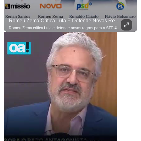
Romeu Zema Critica Lula E Defende Novas Regras Para O STF. #OAntagonista
Romeu Zema critica Lula e defende novas regras para o STF. #OAntagonista Se você busca informação com credibilidade, inscreva-se agora e ative o