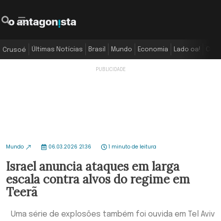
Últimas Notícias
Brasil
Mundo
Economia
Lado oa!
Colu
Crusoé
Mundo
06.03.2026 21:36
1 minuto de leitura
Israel anuncia ataques em larga
escala contra alvos do regime em
Teerã
Uma série de explosões também foi ouvida em Tel Aviv