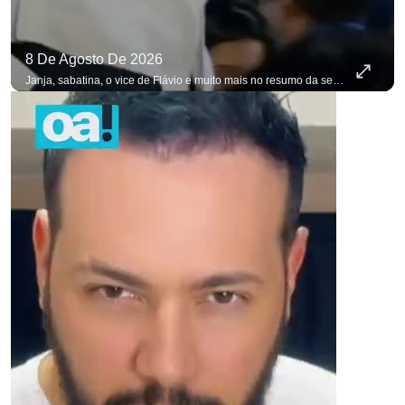
8 De Agosto De 2026
Janja, sabatina, o vice de Flávio e muito mais no resumo da semana. #OAntagonista Se você busca informação com credibilidade, inscreva-se agora e ative o