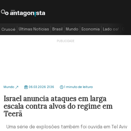
Últimas Notícias
Brasil
Mundo
Economia
Lado oa!
Colu
Crusoé
Mundo
06.03.2026 21:36
1 minuto de leitura
Israel anuncia ataques em larga
escala contra alvos do regime em
Teerã
Uma série de explosões também foi ouvida em Tel Aviv