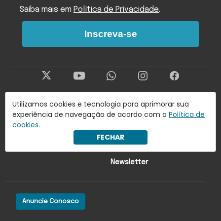
Saiba mais em
Política de Privacidade
.
Inscreva-se
Utilizamos cookies e tecnologia para aprimorar sua
Últimas Notícias
Economia
experiência de navegação de acordo com a
Política de
cookies.
Brasil
Lado oa!
FECHAR
Mundo
Colunistas
Newsletter
Anuncie Conosco