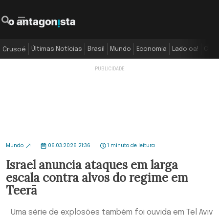
Últimas Notícias
Brasil
Mundo
Economia
Lado oa!
Colu
Crusoé
Mundo
06.03.2026 21:36
1 minuto de leitura
Israel anuncia ataques em larga
escala contra alvos do regime em
Teerã
Uma série de explosões também foi ouvida em Tel Aviv