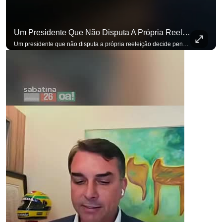
Um Presidente Que Não Disputa A Própria Reeleição Decide Pensando Em Quem Vem Depois.
Um presidente que não disputa a própria reeleição decide pensando em quem vem depois. Foi assim que Flávio Bolsonaro defendeu a PEC do fim da reeleição, primeira das medidas que citou para o ambiente de negócios. Se você busca informação com credibilidade, inscreva-se agora e ative o