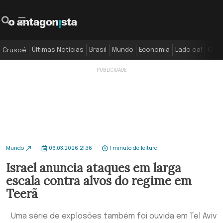
Últimas Notícias
Brasil
Mundo
Economia
Lado oa!
Colu
Crusoé
Mundo
06.03.2026 21:36
1 minuto de leitura
Israel anuncia ataques em larga
escala contra alvos do regime em
Teerã
Uma série de explosões também foi ouvida em Tel Aviv