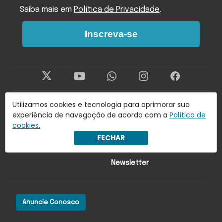
Saiba mais em
Política de Privacidade
.
Inscreva-se
Utilizamos cookies e tecnologia para aprimorar sua
Últimas Notícias
Economia
experiência de navegação de acordo com a
Política de
cookies.
Brasil
Lado oa!
FECHAR
Mundo
Colunistas
Newsletter
Anuncie Conosco