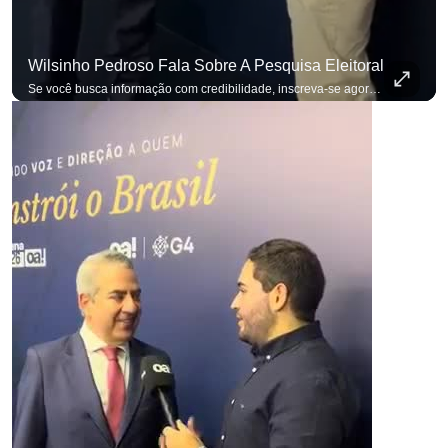
Wilsinho Pedroso Fala Sobre A Pesquisa Eleitoral
Se você busca informação com credibilidade, inscreva-se agora e ative o
p