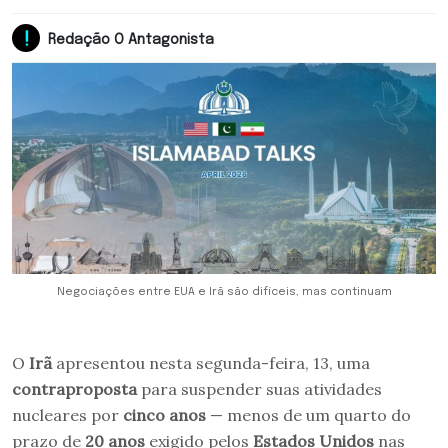
Redação O Antagonista
Negociações entre EUA e Irã são difíceis, mas continuam
O
Irã
apresentou nesta segunda-feira, 13, uma
contraproposta
para suspender suas atividades
nucleares por
cinco anos
— menos de um quarto do
prazo de
20 anos
exigido pelos
Estados Unidos
nas