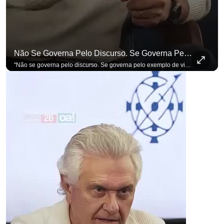
Não Se Governa Pelo Discurso. Se Governa Pelo Exemplo De Vida", Alfineta Ronaldo Caiado
para não perder nenhuma atualização!
Ouça O Antagonista nos principais 
"Não se governa pelo discurso. Se governa pelo exemplo de vida", alfineta Ronaldo Caiado, respondendo a empresários na primeira Sabatina Presidencial com a pauta definida por quem constrói o país. Se você busca informação com credibilidade, inscreva-se agora e ative o