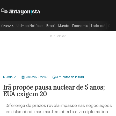
Últimas Notícias
Brasil
Mundo
Economia
Lado oa!
Colu
Crusoé
Mundo
13.04.2026 22:07
3 minutos de leitura
Irã propõe pausa nuclear de 5 anos;
EUA exigem 20
Diferença de prazos revela impasse nas negociações
em Islamabad, mas mantém aberta a via diplomática