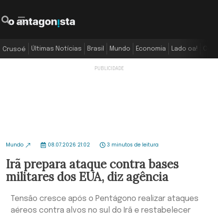
Últimas Notícias
Brasil
Mundo
Economia
Lado oa!
Colu
Crusoé
Mundo
08.07.2026 21:02
3 minutos de leitura
Irã prepara ataque contra bases
militares dos EUA, diz agência
Tensão cresce após o Pentágono realizar ataques
aéreos contra alvos no sul do Irã e restabelecer