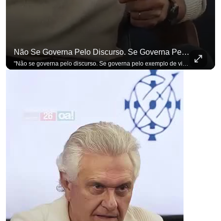
Não Se Governa Pelo Discurso. Se Governa Pelo Exemplo De Vida", Alfineta Ronaldo Caiado
para não perder nenhuma at
"Não se governa pelo discurso. Se governa pelo exemplo de vida", alfineta Ronaldo Caiado, respondendo a empresários na primeira Sabatina Presidencial com a pauta definida por quem constrói o país. Se você busca informação com credibilidade, inscreva-se agora e ative o