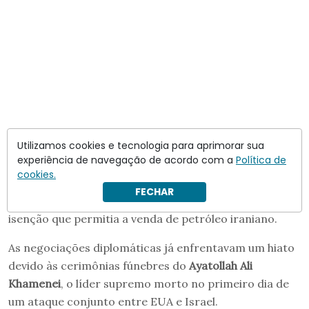
Utilizamos cookies e tecnologia para aprimorar sua
experiência de navegação de acordo com a
Política de
Esse aumento reflete o medo de interrupções
cookies.
prolongadas no fornecimento de energia,
FECHAR
especialmente após o governo Trump revogar a
isenção que permitia a venda de petróleo iraniano.
As negociações diplomáticas já enfrentavam um hiato
devido às cerimônias fúnebres do
Ayatollah Ali
Khamenei
, o líder supremo morto no primeiro dia de
um ataque conjunto entre EUA e Israel.