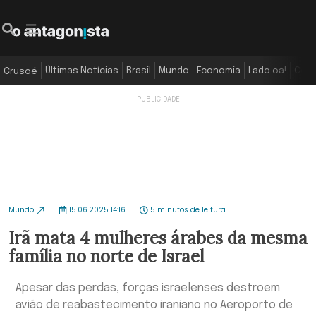
Últimas Notícias
Brasil
Mundo
Economia
Lado oa!
Colu
Crusoé
Mundo
15.06.2025 14:16
5 minutos de leitura
Irã mata 4 mulheres árabes da mesma
família no norte de Israel
Apesar das perdas, forças israelenses destroem
avião de reabastecimento iraniano no Aeroporto de