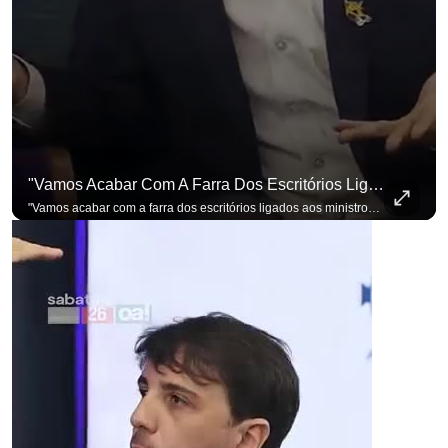
"Vamos Acabar Com A Farra Dos Escritórios Ligados Aos Ministros Do STF"
"Vamos acabar com a farra dos escritórios ligados aos ministros do STF". Essa foi a resposta de Renan Santos ao ser questionado sobre o Judiciário. Se você busca informação com credibilidade, inscreva-se agora e ative o