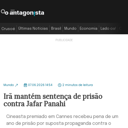
Últimas Notícias
Brasil
Mundo
Economia
Lado oa!
Colu
Crusoé
Mundo
07.06.2026 14:54
2 minutos de leitura
Irã mantém sentença de prisão
contra Jafar Panahi
Cineasta premiado em Cannes recebeu pena de um
ano de prisão por suposta propaganda contra o