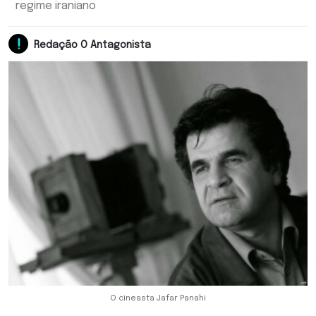
regime iraniano
Redação O Antagonista
O cineasta Jafar Panahi