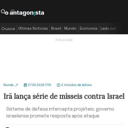
Últimas Notícias
Brasil
Mundo
Economia
Lado oa!
Colu
Crusoé
Mundo
07.06.2026 17:10
2 minutos de leitura
Irã lança série de mísseis contra Israel
Sistema de defesa intercepta projéteis; governo
israelense promete resposta após ataque