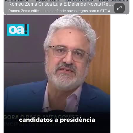
Romeu Zema Critica Lula E Defende Novas Regras Para O STF. #OAntagonista
Romeu Zema critica Lula e defende novas regras para o STF. #OAntagonista Se você busca informação com credibilidade, inscreva-se agora e ative o