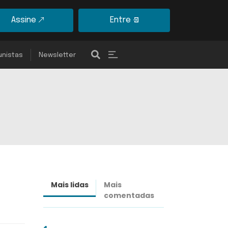
Assine
Entre
unistas
Newsletter
Mais lidas
Mais
Últimas
comentadas
notícias