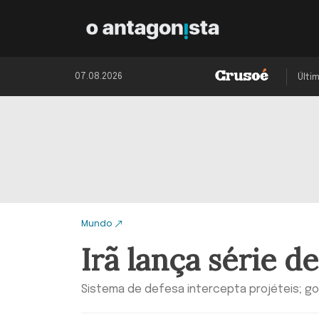
07.08.2026
Últi
Mundo
Irã lança série d
Sistema de defesa intercepta projéteis; g