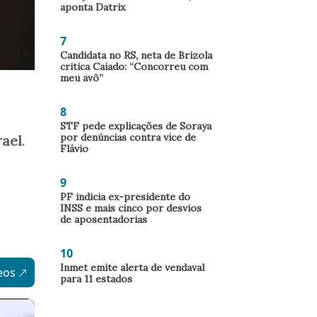
aponta Datrix
7
Candidata no RS, neta de Brizola
critica Caiado: “Concorreu com
meu avô”
8
STF pede explicações de Soraya
por denúncias contra vice de
rael
.
Flávio
9
PF indicia ex-presidente do
INSS e mais cinco por desvios
de aposentadorias
10
Inmet emite alerta de vendaval
eos
para 11 estados