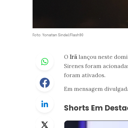
Foto: Yonatan Sindel/Flash90
Whastapp
O
Irã
lançou neste domin
Sirenes foram acionadas
foram ativados.
Facebook
Em mensagem divulgada 
Linkedin
Shorts Em Dest
Twitter