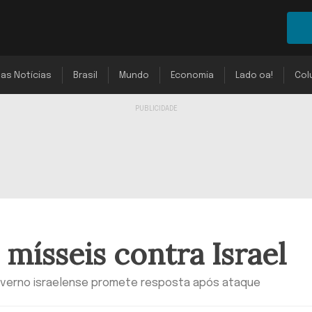
mas Notícias
Brasil
Mundo
Economia
Lado oa!
Col
e mísseis contra Israel
overno israelense promete resposta após ataque