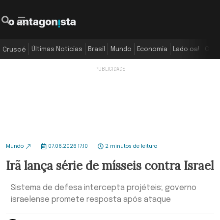
Últimas Notícias
Brasil
Mundo
Economia
Lado oa!
Colu
Crusoé
Mundo
07.06.2026 17:10
2 minutos de leitura
Irã lança série de mísseis contra Israel
Sistema de defesa intercepta projéteis; governo
israelense promete resposta após ataque