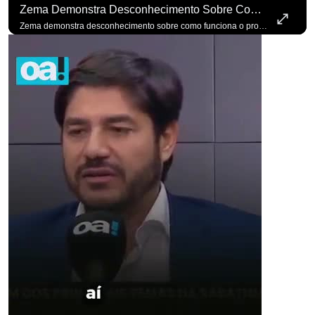
Zema Demonstra Desconhecimento Sobre Como Funciona O Processo De Mudança Das Leis. #OAntagonista
para não perder nenhuma at
Zema demonstra desconhecimento sobre como funciona o processo de mudança das leis. #OAntagonista Se você busca informação com credibilidade, inscreva-se agora e ative o